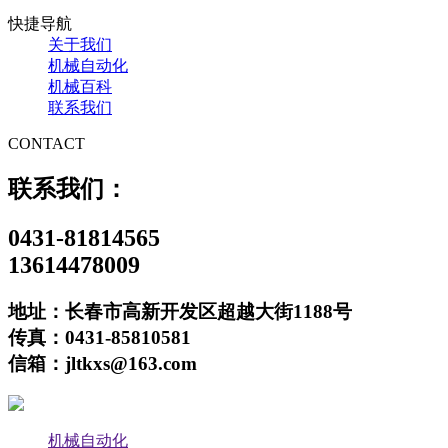
快捷导航
关于我们
机械自动化
机械百科
联系我们
CONTACT
联系我们：
0431-81814565
13614478009
地址：长春市高新开发区超越大街1188号
传真：0431-85810581
信箱：jltkxs@163.com
机械自动化