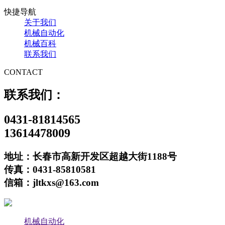
快捷导航
关于我们
机械自动化
机械百科
联系我们
CONTACT
联系我们：
0431-81814565
13614478009
地址：长春市高新开发区超越大街1188号
传真：0431-85810581
信箱：jltkxs@163.com
机械自动化