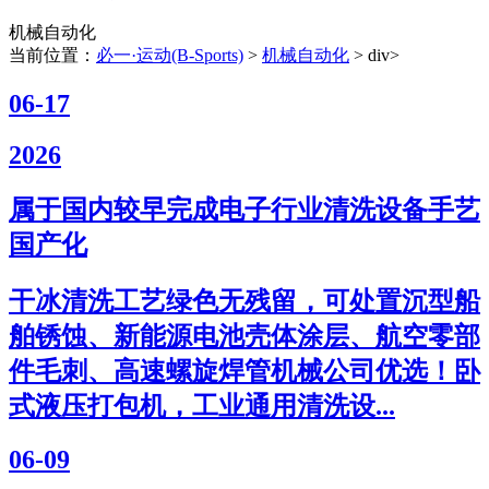
机械自动化
当前位置：
必一·运动(B-Sports)
>
机械自动化
> div>
06-17
2026
属于国内较早完成电子行业清洗设备手艺
国产化
干冰清洗工艺绿色无残留，可处置沉型船
舶锈蚀、新能源电池壳体涂层、航空零部
件毛刺、高速螺旋焊管机械公司优选！卧
式液压打包机，工业通用清洗设...
06-09